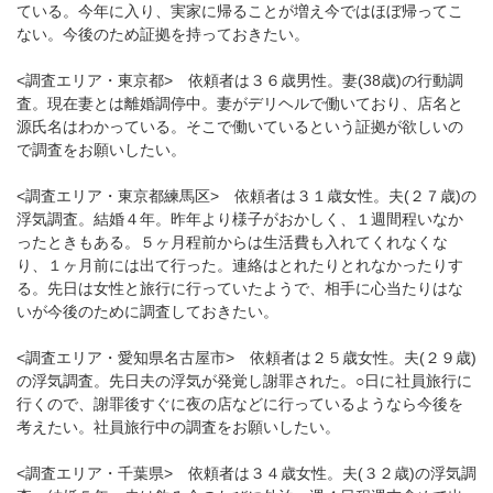
ている。今年に入り、実家に帰ることが増え今ではほぼ帰ってこ
ない。今後のため証拠を持っておきたい。
<調査エリア・東京都> 依頼者は３６歳男性。妻(38歳)の行動調
査。現在妻とは離婚調停中。妻がデリヘルで働いており、店名と
源氏名はわかっている。そこで働いているという証拠が欲しいの
で調査をお願いしたい。
<調査エリア・東京都練馬区> 依頼者は３１歳女性。夫(２７歳)の
浮気調査。結婚４年。昨年より様子がおかしく、１週間程いなか
ったときもある。５ヶ月程前からは生活費も入れてくれなくな
り、１ヶ月前には出て行った。連絡はとれたりとれなかったりす
る。先日は女性と旅行に行っていたようで、相手に心当たりはな
いが今後のために調査しておきたい。
<調査エリア・愛知県名古屋市> 依頼者は２５歳女性。夫(２９歳)
の浮気調査。先日夫の浮気が発覚し謝罪された。○日に社員旅行に
行くので、謝罪後すぐに夜の店などに行っているようなら今後を
考えたい。社員旅行中の調査をお願いしたい。
<調査エリア・千葉県> 依頼者は３４歳女性。夫(３２歳)の浮気調