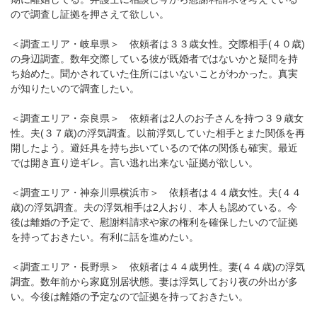
ので調査し証拠を押さえて欲しい。
＜調査エリア・岐阜県＞ 依頼者は３３歳女性。交際相手(４０歳)
の身辺調査。数年交際している彼が既婚者ではないかと疑問を持
ち始めた。聞かされていた住所にはいないことがわかった。真実
が知りたいので調査したい。
＜調査エリア・奈良県＞ 依頼者は2人のお子さんを持つ３９歳女
性。夫(３７歳)の浮気調査。以前浮気していた相手とまた関係を再
開したよう。避妊具を持ち歩いているので体の関係も確実。最近
では開き直り逆ギレ。言い逃れ出来ない証拠が欲しい。
＜調査エリア・神奈川県横浜市＞ 依頼者は４４歳女性。夫(４４
歳)の浮気調査。夫の浮気相手は2人おり、本人も認めている。今
後は離婚の予定で、慰謝料請求や家の権利を確保したいので証拠
を持っておきたい。有利に話を進めたい。
＜調査エリア・長野県＞ 依頼者は４４歳男性。妻(４４歳)の浮気
調査。数年前から家庭別居状態。妻は浮気しており夜の外出が多
い。今後は離婚の予定なので証拠を持っておきたい。