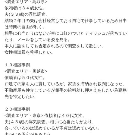
<調査エリア・鳥取県>
依頼者は３４歳女性。
夫(３３歳)の浮気調査。
結婚７年目の夫は会社経営しており自宅で仕事しているため日中
は時間の自由が利く。
相手に心当たりはないが車に口紅のついたティッシュが落ちてい
たり、メールをしている姿を見る。
本人に話をしても否定されるので調査をして欲しい。
女性相談員を希望したい。
１９相談事例
<調査エリア・川越市>
依頼者は５０代女性。
戸建ての家を人に貸しているが、家賃を滞納され裁判になった。
不動産屋も仲介しているが相手の給料差し押さえをしたい為勤務
先を特定したい。
２０相談事例
<調査エリア・東京> 依頼者は４０代女性。
夫(４５歳)の浮気調査。相手に心当たりがあり、
会っているのは認めているが不貞は認めていない。
出かける予定があるよう。