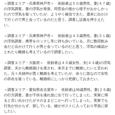
＜調査エリア・兵庫県神戸市＞ 依頼者は５０歳男性。妻(４７歳)
の浮気調査。妻の浮気が発覚。同窓会の後から様子がおかしかっ
たので浮気を疑っていたが、ようやく確信できた。週末に出かけ
て行くので男と会っているのだと思う。調査し証拠を押さえた
い。
＜調査エリア・兵庫県神戸市＞ 依頼者は４３歳男性。妻(３１歳)
の浮気調査。携帯をロックし常に持ち歩いている。月に数回飲み
会だと出かけて行くが男と会っているのだと思う。浮気の確認が
とれたら離婚も考えているので調査したい。
＜調査エリア・大阪府＞ 依頼者は４０歳女性。夫(４３歳)の浮気
調査。夫から離婚届けを渡され、来月までに離婚したいと言われ
た。元々夫婦仲が悪く離婚を考えていたが、余りに急なので女性
の存在を疑っている。離婚前にしっかり把握しておきたい。
＜調査エリア・愛知県名古屋市＞ 依頼者は36歳男性。妻(２５歳)
の行方調査。妻が子供を連れ急に出て行ってしまった。実家に帰
ると言い出かけたがそのままどこかへ行ってしまった。実家でも
行先が分からず、探している。鍵がポストに入っており早急に探
したい。