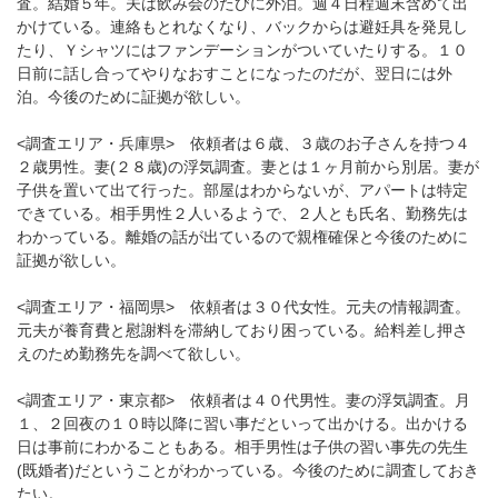
査。結婚５年。夫は飲み会のたびに外泊。週４日程週末含めて出
かけている。連絡もとれなくなり、バックからは避妊具を発見し
たり、Ｙシャツにはファンデーションがついていたりする。１０
日前に話し合ってやりなおすことになったのだが、翌日には外
泊。今後のために証拠が欲しい。
<調査エリア・兵庫県> 依頼者は６歳、３歳のお子さんを持つ４
２歳男性。妻(２８歳)の浮気調査。妻とは１ヶ月前から別居。妻が
子供を置いて出て行った。部屋はわからないが、アパートは特定
できている。相手男性２人いるようで、２人とも氏名、勤務先は
わかっている。離婚の話が出ているので親権確保と今後のために
証拠が欲しい。
<調査エリア・福岡県> 依頼者は３０代女性。元夫の情報調査。
元夫が養育費と慰謝料を滞納しており困っている。給料差し押さ
えのため勤務先を調べて欲しい。
<調査エリア・東京都> 依頼者は４０代男性。妻の浮気調査。月
１、２回夜の１０時以降に習い事だといって出かける。出かける
日は事前にわかることもある。相手男性は子供の習い事先の先生
(既婚者)だということがわかっている。今後のために調査しておき
たい。