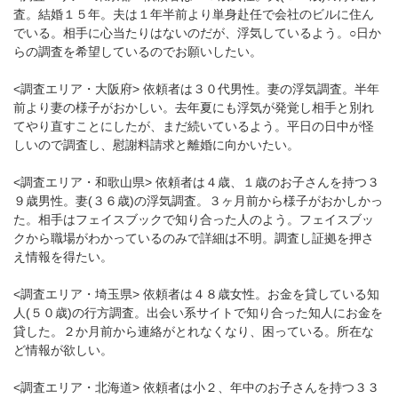
査。結婚１５年。夫は１年半前より単身赴任で会社のビルに住ん
でいる。相手に心当たりはないのだが、浮気しているよう。○日か
らの調査を希望しているのでお願いしたい。
<調査エリア・大阪府> 依頼者は３０代男性。妻の浮気調査。半年
前より妻の様子がおかしい。去年夏にも浮気が発覚し相手と別れ
てやり直すことにしたが、まだ続いているよう。平日の日中が怪
しいので調査し、慰謝料請求と離婚に向かいたい。
<調査エリア・和歌山県> 依頼者は４歳、１歳のお子さんを持つ３
９歳男性。妻(３６歳)の浮気調査。３ヶ月前から様子がおかしかっ
た。相手はフェイスブックで知り合った人のよう。フェイスブッ
クから職場がわかっているのみで詳細は不明。調査し証拠を押さ
え情報を得たい。
<調査エリア・埼玉県> 依頼者は４８歳女性。お金を貸している知
人(５０歳)の行方調査。出会い系サイトで知り合った知人にお金を
貸した。２か月前から連絡がとれなくなり、困っている。所在な
ど情報が欲しい。
<調査エリア・北海道> 依頼者は小２、年中のお子さんを持つ３３