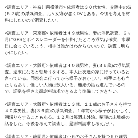
<調査エリア・神奈川県横浜市> 依頼者は３０代女性。交際中の彼
(５２歳)の浮気調査。元々女癖が悪くDVもある。今後を考える材
料にしたいので調査したい。
<調査エリア・東京都> 依頼者は４９歳男性。妻の浮気調査。２ヶ
月にGPSとボイスレコーダーを仕掛けたところ浮気は確実。水曜
日に会っているよう。相手は誰かはわからないので、調査し明ら
かにしたい。
<調査エリア・大阪府> 依頼者は４０歳男性。妻(３６歳)の浮気調
査。週末になると朝帰りをする。本人は友達の家に行っていると
言っている。同窓会に行ってから様子がおかしい。相手にも心当
たりもあり、怪しい人物は数人いる。離婚の話も進んでいるの
で、証拠を押さえ慰謝料請求できるよう準備しておきたい。
<調査エリア・大阪府> 依頼者は１３歳、１１歳のお子さんを持つ
４０歳男性。妻(３６歳)の浮気調査。１年前から様子がおかしく、
朝帰りをすることもある。１２月は毎週末外泊。喧嘩の末離婚の
話をした。今後を考えて調査し、慰謝料請求も考えたい。
<調査エリア・静岡県> 依頼者は小６のお子さんを持つ５０歳男