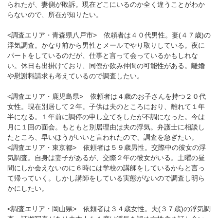
られたが、妻側が敗訴。現在どこにいるのか全く違うことがわか
らないので、所在が知りたい。
<調査エリア・青森県八戸市> 依頼者は４０代男性。妻(４７歳)の
浮気調査。かなり前から男性とメールでやり取りしている。夜に
パートをしているのだが、仕事と言って会っているかもしれな
い。休日も出掛けており、同僚か飲み仲間の可能性がある。離婚
や慰謝料請求も考えているので調査したい。
<調査エリア・鹿児島県> 依頼者は４歳のお子さんを持つ２０代
女性。現在別居して２年。子供は夫のところにおり、離れて１年
半になる。１年前に調停の申し立てをしたが不調になった。今は
月に１回の面会。もともと別居理由は夫の浮気。弁護士に相談し
たところ、早いほうがいいと言われたので、調査を急ぎたい。
<調査エリア・東京都> 依頼者は５９歳男性。交際中の彼女の浮
気調査。自身は妻子があるが、交際２年の彼女がいる。土曜の昼
間にしか会えないのに６時には学校の講師をしているからと言っ
て帰っていく。しかし講師をしている実態がないので調査し明ら
かにしたい。
<調査エリア・岡山県> 依頼者は３４歳女性。夫(３７歳)の浮気調