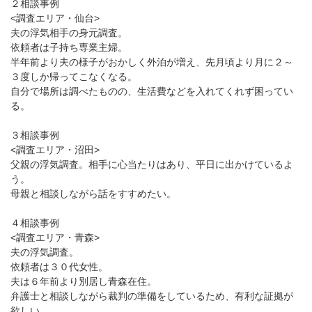
２相談事例
<調査エリア・仙台>
夫の浮気相手の身元調査。
依頼者は子持ち専業主婦。
半年前より夫の様子がおかしく外泊が増え、先月頃より月に２～
３度しか帰ってこなくなる。
自分で場所は調べたものの、生活費などを入れてくれず困ってい
る。
３相談事例
<調査エリア・沼田>
父親の浮気調査。相手に心当たりはあり、平日に出かけているよ
う。
母親と相談しながら話をすすめたい。
４相談事例
<調査エリア・青森>
夫の浮気調査。
依頼者は３０代女性。
夫は６年前より別居し青森在住。
弁護士と相談しながら裁判の準備をしているため、有利な証拠が
欲しい。