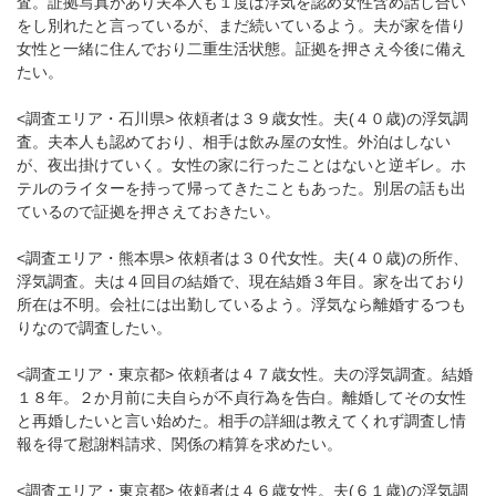
査。証拠写真があり夫本人も１度は浮気を認め女性含め話し合い
をし別れたと言っているが、まだ続いているよう。夫が家を借り
女性と一緒に住んでおり二重生活状態。証拠を押さえ今後に備え
たい。
<調査エリア・石川県> 依頼者は３９歳女性。夫(４０歳)の浮気調
査。夫本人も認めており、相手は飲み屋の女性。外泊はしない
が、夜出掛けていく。女性の家に行ったことはないと逆ギレ。ホ
テルのライターを持って帰ってきたこともあった。別居の話も出
ているので証拠を押さえておきたい。
<調査エリア・熊本県> 依頼者は３０代女性。夫(４０歳)の所作、
浮気調査。夫は４回目の結婚で、現在結婚３年目。家を出ており
所在は不明。会社には出勤しているよう。浮気なら離婚するつも
りなので調査したい。
<調査エリア・東京都> 依頼者は４７歳女性。夫の浮気調査。結婚
１８年。２か月前に夫自らが不貞行為を告白。離婚してその女性
と再婚したいと言い始めた。相手の詳細は教えてくれず調査し情
報を得て慰謝料請求、関係の精算を求めたい。
<調査エリア・東京都> 依頼者は４６歳女性。夫(６１歳)の浮気調