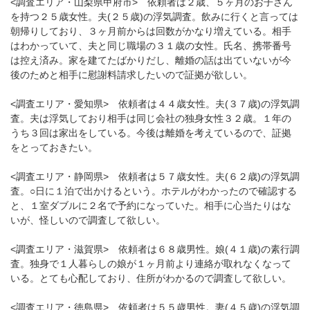
<調査エリア・山梨県甲府市> 依頼者は２歳、５ヶ月のお子さん
を持つ２５歳女性。夫(２５歳)の浮気調査。飲みに行くと言っては
朝帰りしており、３ヶ月前からは回数がかなり増えている。相手
はわかっていて、夫と同じ職場の３１歳の女性。氏名、携帯番号
は控え済み。家を建てたばかりだし、離婚の話は出ていないが今
後のためと相手に慰謝料請求したいので証拠が欲しい。
<調査エリア・愛知県> 依頼者は４４歳女性。夫(３７歳)の浮気調
査。夫は浮気しており相手は同じ会社の独身女性３２歳。１年の
うち３回は家出をしている。今後は離婚を考えているので、証拠
をとっておきたい。
<調査エリア・静岡県> 依頼者は５７歳女性。夫(６２歳)の浮気調
査。○日に１泊で出かけるという。ホテルがわかったので確認する
と、１室ダブルに２名で予約になっていた。相手に心当たりはな
いが、怪しいので調査して欲しい。
<調査エリア・滋賀県> 依頼者は６８歳男性。娘(４１歳)の素行調
査。独身で１人暮らしの娘が１ヶ月前より連絡が取れなくなって
いる。とても心配しており、住所がわかるので調査して欲しい。
<調査エリア・徳島県> 依頼者は５５歳男性。妻(４５歳)の浮気調