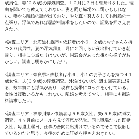
歳男性。妻(２８歳)の浮気調査。１２月に３日も朝帰りをした。理
由を聞いても教えてくれない。妻と同じ職場の上司かもしれな
い。妻から離婚の話が出ており、やり直す努力をしても離婚の一
点張り。浮気であれば慰謝料請求をしたいので、証拠を押さえお
きたい。
<調査エリア・北海道札幌市> 依頼者は小６、２歳のお子さんを持
つ３０代男性。妻の浮気調査。月に２回くらい夜出掛けていき朝
帰り。相手に心当たりはないが、同窓会があった後から様子がお
かしい。調査し明らかにしたい。
<調査エリア・奈良県> 依頼者は小６、小１のお子さんを持つ４１
歳女性。夫(３９歳)の浮気調査。外泊はないが、週１回実家に帰
る。数年前にも浮気があり、現在も携帯にロックをかけている。
女性は複数いるかもしれない。離婚を考えており、相手にも慰謝
料請求したい。
<調査エリア・神奈川県> 依頼者は５５歳女性。夫(５５歳)の浮気
調査。４ヶ月前にメールを見て浮気が発覚。同じ職場だった既婚
女性。毎週土曜日、仕事の合間に出掛けているのでそこで接触し
ているのだと思う。今後のために証拠を押さえおきたい。