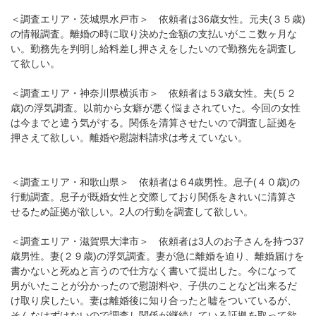
＜調査エリア・茨城県水戸市＞ 依頼者は36歳女性。元夫(３５歳)
の情報調査。離婚の時に取り決めた金額の支払いがここ数ヶ月な
い。勤務先を判明し給料差し押さえをしたいので勤務先を調査し
て欲しい。
＜調査エリア・神奈川県横浜市＞ 依頼者は５3歳女性。夫(５２
歳)の浮気調査。以前から女癖が悪く悩まされていた。今回の女性
は今までと違う気がする。関係を清算させたいので調査し証拠を
押さえて欲しい。離婚や慰謝料請求は考えていない。
＜調査エリア・和歌山県＞ 依頼者は６4歳男性。息子(４０歳)の
行動調査。息子が既婚女性と交際しており関係をきれいに清算さ
せるため証拠が欲しい。2人の行動を調査して欲しい。
＜調査エリア・滋賀県大津市＞ 依頼者は3人のお子さんを持つ37
歳男性。妻(２９歳)の浮気調査。妻が急に離婚を迫り、離婚届けを
書かないと死ぬと言うので仕方なく書いて提出した。今になって
男がいたことが分かったので慰謝料や、子供のことなど出来るだ
け取り戻したい。妻は離婚後に知り合ったと嘘をついているが、
そんなはずはないので調査し関係が継続している証拠を取って欲