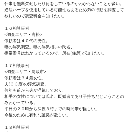
仕事を無断欠勤したり何をしているのかわからないことが多い。
違法ハーブを使用している可能性もあるため弟の行動を調査して
欲しいので調査料金を知りたい。
１６相談事例
<調査エリア・高松>
依頼者は４０代の男性。
妻の浮気調査。妻の浮気相手の氏名、
携帯番号はわかっているので、所在(住所)が知りたい。
１７相談事例
<調査エリア・鳥取市>
依頼者は３４歳女性。
夫(３３歳)の浮気調査。
何年も前から夫が浮気しており、
相手の女性については氏名、既婚者であり子持ちだということの
みわかっている。
平日の２０時から深夜３時までの時間帯が怪しい。
今後のために有利な証拠が欲しい。
１８相談事例