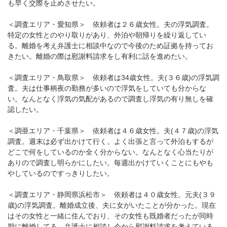
も早く交際を止めさせたい。
＜調査エリア・愛知県＞ 依頼者は２６歳女性。夫の浮気調査。
特定の女性とのやり取りがあり、外泊や朝帰りを繰り返してい
る。離婚を考え弁護士に相談中なので今後のため証拠を持ってお
きたい。離婚の際は慰謝料請求をし有利に話を進めたい。
＜調査エリア・鳥取県＞ 依頼者は34歳女性。夫(３６歳)の浮気調
査。夫は仕事柄夜の勤務が多いので浮気をしていても分からな
い。なんとなく浮気の気配があるので調査し浮気の有り無しを確
認したい。
＜調亜エリア・千葉県＞ 依頼者は４６歳女性。夫(４７歳)の浮気
調査。週末は必ず出かけて行く。よく出張と言って外泊もするが
どこで何をしているのか全く分からない。なんとなく心当たりが
ありので調査し明らかにしたい。毎週出かけていくことにもやも
やしているのですっきりしたい。
＜調査エリア・静岡県浜松市＞ 依頼者は４０歳女性。元夫(３９
歳)の浮気調査。離婚成立後、夫に女がいたことが分かった。現在
はその女性と一緒に住んでおり、その女性も既婚者だったが同時
期に離婚してる。弁護士に相談し今から慰謝料請求を考えている