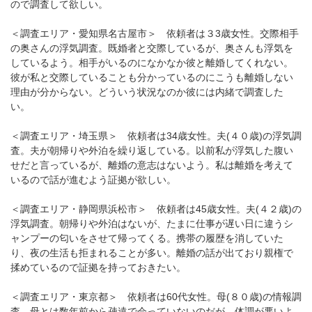
ので調査して欲しい。
＜調査エリア・愛知県名古屋市＞ 依頼者は３3歳女性。交際相手
の奥さんの浮気調査。既婚者と交際しているが、奥さんも浮気を
しているよう。相手がいるのになかなか彼と離婚してくれない。
彼が私と交際していることも分かっているのにこうも離婚しない
理由が分からない。どういう状況なのか彼には内緒で調査した
い。
＜調査エリア・埼玉県＞ 依頼者は34歳女性。夫(４０歳)の浮気調
査。夫が朝帰りや外泊を繰り返している。以前私が浮気した腹い
せだと言っているが、離婚の意志はないよう。私は離婚を考えて
いるので話が進むよう証拠が欲しい。
＜調査エリア・静岡県浜松市＞ 依頼者は45歳女性。夫(４２歳)の
浮気調査。朝帰りや外泊はないが、たまに仕事が遅い日に違うシ
ャンプーの匂いをさせて帰ってくる。携帯の履歴を消していた
り、夜の生活も拒まれることが多い。離婚の話が出ており親権で
揉めているので証拠を持っておきたい。
＜調査エリア・東京都＞ 依頼者は60代女性。母(８０歳)の情報調
査。母とは数年前から疎遠で会っていないのだが、体調が悪いよ