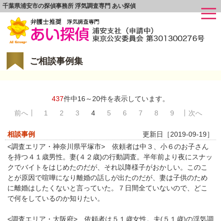
千葉県浦安市の探偵事務所 浮気調査専門 あい探偵
ご相談事例集
437
件中16～20件を表示しています。
前へ
1
2
3
4
5
6
7
8
9
次へ
相談事例
更新日［2019-09-19］
<調査エリア・神奈川県平塚市> 依頼者は中３、小６のお子さん
を持つ４１歳男性。妻(４２歳)の行動調査。半年前より夜にスナッ
クでバイトをはじめたのだが、それ以降様子がおかしい。このこ
とが原因で喧嘩になり離婚の話しが出たのだが、妻は子供のため
に離婚はしたくないと言っていた。７日間全ていないので、どこ
で何をしているのか知りたい。
<調査エリア・大阪府> 依頼者は５１歳女性。夫(５１歳)の浮気調