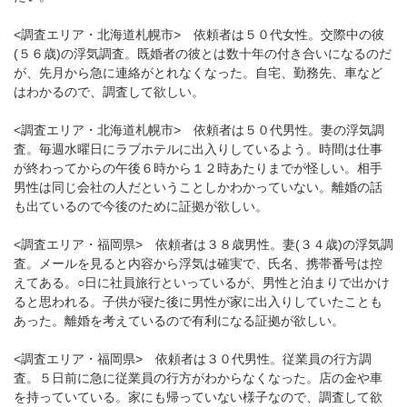
<調査エリア・北海道札幌市> 依頼者は５０代女性。交際中の彼
(５６歳)の浮気調査。既婚者の彼とは数十年の付き合いになるのだ
が、先月から急に連絡がとれなくなった。自宅、勤務先、車など
はわかるので、調査して欲しい。
<調査エリア・北海道札幌市> 依頼者は５０代男性。妻の浮気調
査。毎週水曜日にラブホテルに出入りしているよう。時間は仕事
が終わってからの午後６時から１２時あたりまでが怪しい。相手
男性は同じ会社の人だということしかわかっていない。離婚の話
も出ているので今後のために証拠が欲しい。
<調査エリア・福岡県> 依頼者は３８歳男性。妻(３４歳)の浮気調
査。メールを見ると内容から浮気は確実で、氏名、携帯番号は控
えてある。○日に社員旅行といっているが、男性と泊まりで出かけ
ると思われる。子供が寝た後に男性が家に出入りしていたことも
あった。離婚を考えているので有利になる証拠が欲しい。
<調査エリア・福岡県> 依頼者は３０代男性。従業員の行方調
査。５日前に急に従業員の行方がわからなくなった。店の金や車
を持っていている。家にも帰っていない様子なので、調査して欲