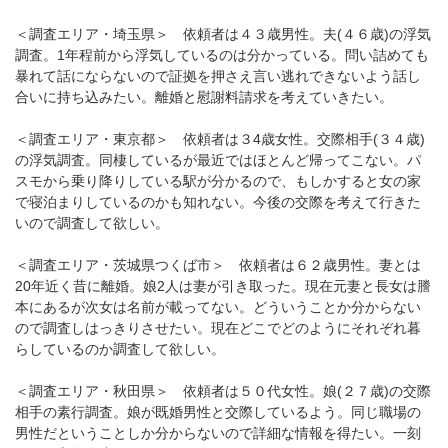
＜調査エリア・埼玉県＞ 依頼者は４３歳男性。夫(４６歳)の浮気
調査。1年程前から浮気しているのは分かっている。問い詰めても
暴れて話にならないので証拠を押さえ言い逃れできないよう話し
合いに持ち込みたい。離婚と慰謝料請求を考えていきたい。
＜調査エリア・東京都＞ 依頼者は３4歳女性。交際相手(３４歳)
の浮気調査。同棲しているが最近ではほとんど帰ってこない。パ
スモから乗り降りしている駅が分かるので、もしかすると女の家
で寝泊まりしているのかも知れない。今後の交際を考えて行きた
いので調査して欲しい。
＜調査エリア・茨城県つくば市＞ 依頼者は６２歳男性。妻とは
20年近く昔に離婚。娘2人は妻が引き取った。現在元妻と長女は謄
本にあるが次女は名前が載ってない。どういうことか分からない
ので調査しはっきりさせたい。現在どこでどのようにそれぞれ暮
らしているのか調査して欲しい。
＜調査エリア・秋田県＞ 依頼者は５０代女性。娘(２７歳)の交際
相手の素行調査。娘が既婚男性と交際しているよう。同じ職場の
男性だということしか分からないので詳細な情報を得たい。一刻