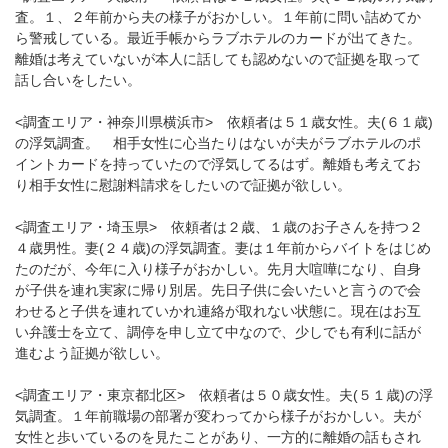
査。１、２年前から夫の様子がおかしい。１年前に問い詰めてか
ら警戒している。最近手帳からラブホテルのカードが出てきた。
離婚は考えていないが本人に話しても認めないので証拠を取って
話し合いをしたい。
<調査エリア・神奈川県横浜市> 依頼者は５１歳女性。夫(６１歳)
の浮気調査。 相手女性に心当たりはないが夫がラブホテルのポ
イントカードを持っていたので浮気してるはず。離婚も考えてお
り相手女性に慰謝料請求をしたいので証拠が欲しい。
<調査エリア・埼玉県> 依頼者は２歳、１歳のお子さんを持つ２
４歳男性。妻(２４歳)の浮気調査。妻は１年前からバイトをはじめ
たのだが、今年に入り様子がおかしい。先月大喧嘩になり、自身
が子供を連れ実家に帰り別居。先日子供に会いたいと言うので会
わせると子供を連れていかれ連絡が取れない状態に。現在はお互
い弁護士を立て、調停を申し立て中なので、少しでも有利に話が
進むよう証拠が欲しい。
<調査エリア・東京都北区> 依頼者は５０歳女性。夫(５１歳)の浮
気調査。１年前職場の部署が変わってから様子がおかしい。夫が
女性と歩いているのを見たことがあり、一方的に離婚の話もされ