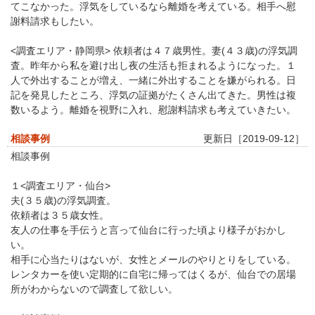
てこなかった。浮気をしているなら離婚を考えている。相手へ慰
謝料請求もしたい。
<調査エリア・静岡県> 依頼者は４７歳男性。妻(４３歳)の浮気調
査。昨年から私を避け出し夜の生活も拒まれるようになった。１
人で外出することが増え、一緒に外出することを嫌がられる。日
記を発見したところ、浮気の証拠がたくさん出てきた。男性は複
数いるよう。離婚を視野に入れ、慰謝料請求も考えていきたい。
相談事例
更新日［2019-09-12］
相談事例
１<調査エリア・仙台>
夫(３５歳)の浮気調査。
依頼者は３５歳女性。
友人の仕事を手伝うと言って仙台に行った頃より様子がおかし
い。
相手に心当たりはないが、女性とメールのやりとりをしている。
レンタカーを使い定期的に自宅に帰ってはくるが、仙台での居場
所がわからないので調査して欲しい。