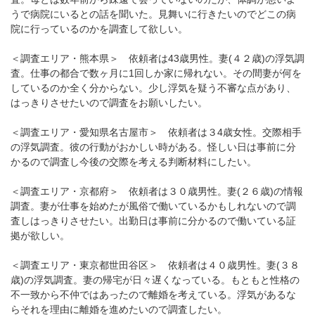
うで病院にいるとの話を聞いた。見舞いに行きたいのでどこの病
院に行っているのかを調査して欲しい。
＜調査エリア・熊本県＞ 依頼者は43歳男性。妻(４２歳)の浮気調
査。仕事の都合で数ヶ月に1回しか家に帰れない。その間妻が何を
しているのか全く分からない。少し浮気を疑う不審な点があり、
はっきりさせたいので調査をお願いしたい。
＜調査エリア・愛知県名古屋市＞ 依頼者は３4歳女性。交際相手
の浮気調査。彼の行動がおかしい時がある。怪しい日は事前に分
かるので調査し今後の交際を考える判断材料にしたい。
＜調査エリア・京都府＞ 依頼者は３０歳男性。妻(２６歳)の情報
調査。妻が仕事を始めたが風俗で働いているかもしれないので調
査しはっきりさせたい。出勤日は事前に分かるので働いている証
拠が欲しい。
＜調査エリア・東京都世田谷区＞ 依頼者は４０歳男性。妻(３８
歳)の浮気調査。妻の帰宅が日々遅くなっている。もともと性格の
不一致から不仲ではあったので離婚を考えている。浮気があるな
らそれを理由に離婚を進めたいので調査したい。