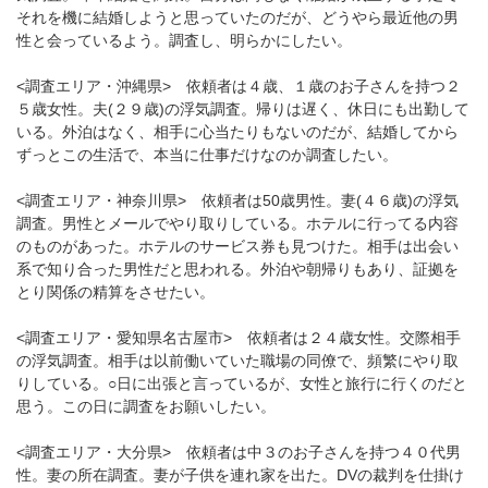
それを機に結婚しようと思っていたのだが、どうやら最近他の男
性と会っているよう。調査し、明らかにしたい。
<調査エリア・沖縄県> 依頼者は４歳、１歳のお子さんを持つ２
５歳女性。夫(２９歳)の浮気調査。帰りは遅く、休日にも出勤して
いる。外泊はなく、相手に心当たりもないのだが、結婚してから
ずっとこの生活で、本当に仕事だけなのか調査したい。
<調査エリア・神奈川県> 依頼者は50歳男性。妻(４６歳)の浮気
調査。男性とメールでやり取りしている。ホテルに行ってる内容
のものがあった。ホテルのサービス券も見つけた。相手は出会い
系で知り合った男性だと思われる。外泊や朝帰りもあり、証拠を
とり関係の精算をさせたい。
<調査エリア・愛知県名古屋市> 依頼者は２４歳女性。交際相手
の浮気調査。相手は以前働いていた職場の同僚で、頻繁にやり取
りしている。○日に出張と言っているが、女性と旅行に行くのだと
思う。この日に調査をお願いしたい。
<調査エリア・大分県> 依頼者は中３のお子さんを持つ４０代男
性。妻の所在調査。妻が子供を連れ家を出た。DVの裁判を仕掛け