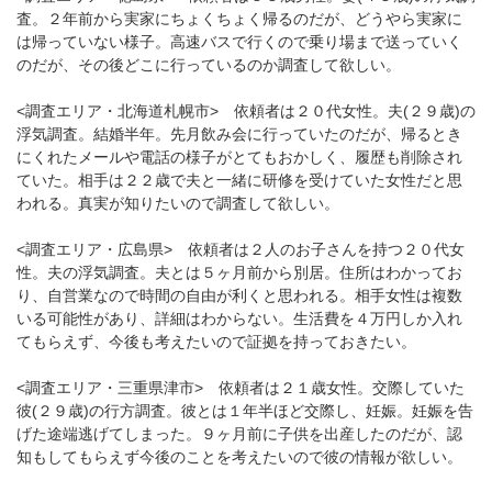
査。２年前から実家にちょくちょく帰るのだが、どうやら実家に
は帰っていない様子。高速バスで行くので乗り場まで送っていく
のだが、その後どこに行っているのか調査して欲しい。
<調査エリア・北海道札幌市> 依頼者は２０代女性。夫(２９歳)の
浮気調査。結婚半年。先月飲み会に行っていたのだが、帰るとき
にくれたメールや電話の様子がとてもおかしく、履歴も削除され
ていた。相手は２２歳で夫と一緒に研修を受けていた女性だと思
われる。真実が知りたいので調査して欲しい。
<調査エリア・広島県> 依頼者は２人のお子さんを持つ２０代女
性。夫の浮気調査。夫とは５ヶ月前から別居。住所はわかってお
り、自営業なので時間の自由が利くと思われる。相手女性は複数
いる可能性があり、詳細はわからない。生活費を４万円しか入れ
てもらえず、今後も考えたいので証拠を持っておきたい。
<調査エリア・三重県津市> 依頼者は２１歳女性。交際していた
彼(２９歳)の行方調査。彼とは１年半ほど交際し、妊娠。妊娠を告
げた途端逃げてしまった。９ヶ月前に子供を出産したのだが、認
知もしてもらえず今後のことを考えたいので彼の情報が欲しい。