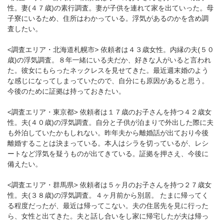
性。妻(４７歳)の素行調査。妻が子供を連れて家を出ていった。母
子寮にいるため、住所はわかっている。浮気があるのかを含め調
査したい。
<調査エリア・北海道札幌市> 依頼者は４３歳女性。内縁の夫(５０
歳)の浮気調査。８年一緒にいる夫だか、好きな人がいると言われ
た。彼女にもらったネックレスを見せてきた。最近週末婚のよう
な感じになってしまっていたので、自分にも原因があると思う。
今後のために証拠は持っておきたい。
<調査エリア・東京都> 依頼者は１７歳のお子さんを持つ４２歳女
性。夫(４０歳)の浮気調査。自分と子供が泊まりで外出した際に夫
も外泊していたかもしれない。昨年夫から離婚話が出ており今後
離婚することは決まっている。本人はシラを切っているが、レシ
ートなど浮気を疑うものが出てきている。証拠を押さえ、今後に
備えたい。
<調査エリア・群馬県> 依頼者は５ヶ月のお子さんを持つ２７歳女
性。夫(３８歳)の浮気調査。４ヶ月前から別居。 たまに帰ってく
る程度だったが、最近は帰ってこない。夫の住居先を見に行った
ら、女性と出てきた。夫と話し合いをし家に帰宅したが夫は帰っ