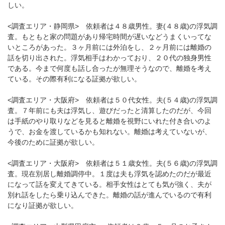
しい。
<調査エリア・静岡県> 依頼者は４８歳男性。妻(４８歳)の浮気調
査。もともと家の問題があり帰宅時間が遅いなどうまくいってな
いところがあった。３ヶ月前には外泊をし、２ヶ月前には離婚の
話を切り出された。浮気相手はわかっており、２０代の独身男性
である。今まで何度も話し合ったが無理そうなので、離婚を考え
ている。その際有利になる証拠が欲しい。
<調査エリア・大阪府> 依頼者は５０代女性。夫(５４歳)の浮気調
査。７年前にも夫は浮気し、遊びだったと清算したのだが、今回
は手紙のやり取りなどを見ると離婚を視野にいれた付き合いのよ
うで、お金を渡しているかも知れない。離婚は考えていないが、
今後のために証拠が欲しい。
<調査エリア・大阪府> 依頼者は５１歳女性。夫(５６歳)の浮気調
査。現在別居し離婚調停中。１度は夫も浮気を認めたのだが最近
になって話を変えてきている。相手女性はとても気が強く、夫が
別れ話をしたら乗り込んできた。離婚の話が進んでいるので有利
になり証拠が欲しい。