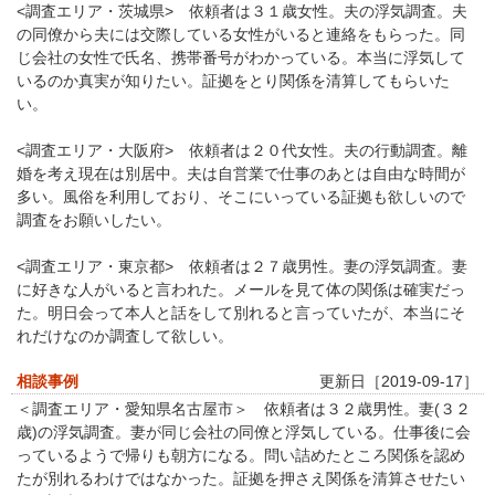
<調査エリア・茨城県> 依頼者は３１歳女性。夫の浮気調査。夫
の同僚から夫には交際している女性がいると連絡をもらった。同
じ会社の女性で氏名、携帯番号がわかっている。本当に浮気して
いるのか真実が知りたい。証拠をとり関係を清算してもらいた
い。
<調査エリア・大阪府> 依頼者は２０代女性。夫の行動調査。離
婚を考え現在は別居中。夫は自営業で仕事のあとは自由な時間が
多い。風俗を利用しており、そこにいっている証拠も欲しいので
調査をお願いしたい。
<調査エリア・東京都> 依頼者は２７歳男性。妻の浮気調査。妻
に好きな人がいると言われた。メールを見て体の関係は確実だっ
た。明日会って本人と話をして別れると言っていたが、本当にそ
れだけなのか調査して欲しい。
相談事例
更新日［2019-09-17］
＜調査エリア・愛知県名古屋市＞ 依頼者は３２歳男性。妻(３２
歳)の浮気調査。妻が同じ会社の同僚と浮気している。仕事後に会
っているようで帰りも朝方になる。問い詰めたところ関係を認め
たが別れるわけではなかった。証拠を押さえ関係を清算させたい