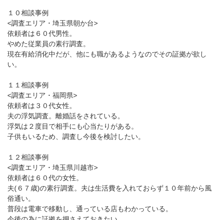
１０相談事例
<調査エリア・埼玉県朝か台>
依頼者は６０代男性。
やめた従業員の素行調査。
現在有給消化中だが、他にも職があるようなのでその証拠が欲し
い。
１１相談事例
<調査エリア・福岡県>
依頼者は３０代女性。
夫の浮気調査。離婚話をされている。
浮気は２度目で相手にも心当たりがある。
子供もいるため、調査し今後を検討したい。
１２相談事例
<調査エリア・埼玉県川越市>
依頼者は６０代の女性。
夫(６７歳)の素行調査。夫は生活費を入れておらず１０年前から風
俗通い。
普段は電車で移動し、通っている店もわかっている。
今後の為に証拠を押さえておきたい。