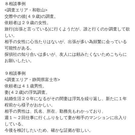
８相談事例
<調査エリア・和歌山>
交際中の彼(４９歳)の調査。
依頼者は２９歳の女性。
旅行(出張と言っている)に行くようだが、誰と行くのか調査して欲
しい。
相手の女性に心当たりはないが、出張が多い為頻繁に会っている
可能性がある。
探偵社の知り合いは多いが、友人には頼みたくないためこちらに
お願いしたい。
９相談事例
<調査エリア・静岡県富士市>
依頼者は４１歳男性。
妻(４２歳)の浮気調査。
結婚生活２０年になるがその間妻は浮気を繰り返し、新たに１年
程前から様子がおかしい。
相手の男性は、氏名、所在、勤務先もわかっており、
週１～２回仕事に行くふりをして妻が相手のマンションに出入り
している。
今後を検討したいため、確かな証拠が欲しい。