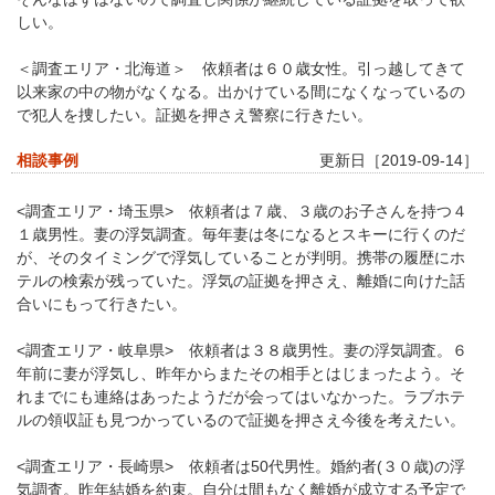
しい。
＜調査エリア・北海道＞ 依頼者は６０歳女性。引っ越してきて
以来家の中の物がなくなる。出かけている間になくなっているの
で犯人を捜したい。証拠を押さえ警察に行きたい。
相談事例
更新日［2019-09-14］
<調査エリア・埼玉県> 依頼者は７歳、３歳のお子さんを持つ４
１歳男性。妻の浮気調査。毎年妻は冬になるとスキーに行くのだ
が、そのタイミングで浮気していることが判明。携帯の履歴にホ
テルの検索が残っていた。浮気の証拠を押さえ、離婚に向けた話
合いにもって行きたい。
<調査エリア・岐阜県> 依頼者は３８歳男性。妻の浮気調査。６
年前に妻が浮気し、昨年からまたその相手とはじまったよう。そ
れまでにも連絡はあったようだが会ってはいなかった。ラブホテ
ルの領収証も見つかっているので証拠を押さえ今後を考えたい。
<調査エリア・長崎県> 依頼者は50代男性。婚約者(３０歳)の浮
気調査。昨年結婚を約束。自分は間もなく離婚が成立する予定で